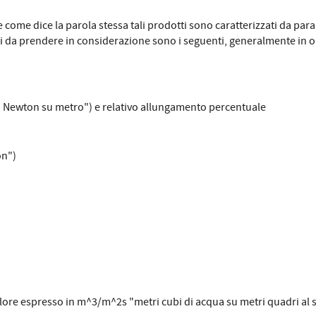
, e come dice la parola stessa tali prodotti sono caratterizzati da para
i da prendere in considerazione sono i seguenti, generalmente in o
lo Newton su metro") e relativo allungamento percentuale
on")
lore espresso in m^3/m^2s "metri cubi di acqua su metri quadri al