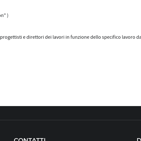
on" )
rogettisti e direttori dei lavori in funzione dello specifico lavoro d
CONTATTI
D